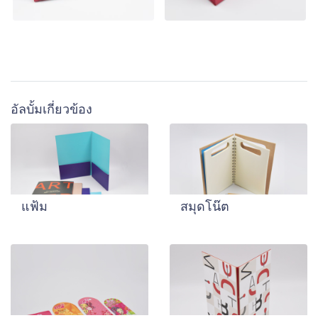
อัลบั้มเกี่ยวข้อง
แฟ้ม
สมุดโน๊ต